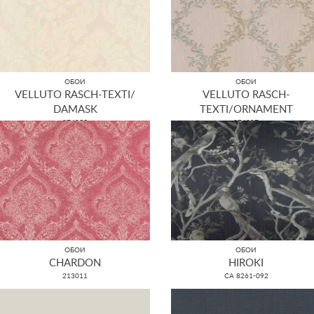
ОБОИ
ОБОИ
VELLUTO RASCH-TEXTI/
VELLUTO RASCH-
DAMASK
TEXTI/ORNAMENT
074955
074887
ОБОИ
ОБОИ
CHARDON
HIROKI
213011
CA 8261-092