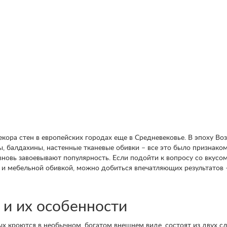
екора стен в европейских городах еще в Средневековье. В эпоху В
ы, балдахины, настенные тканевые обивки – все это было признако
новь завоевывают популярность. Если подойти к вопросу со вкусом
и мебельной обивкой, можно добиться впечатляющих результатов –
 и их особенности
х кроются в необычном, богатом внешнем виде, состоят из двух сло