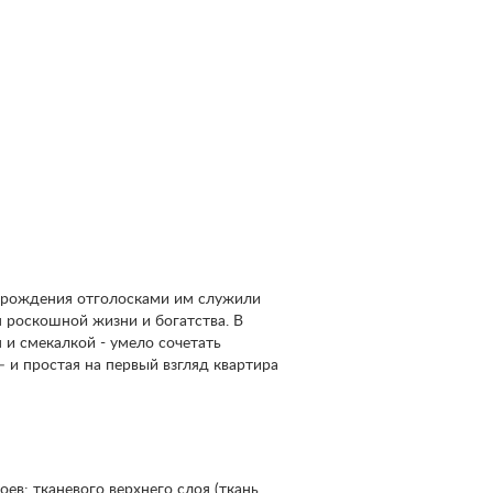
озрождения отголосками им служили
м роскошной жизни и богатства. В
 и смекалкой - умело сочетать
 и простая на первый взгляд квартира
ев: тканевого верхнего слоя (ткань