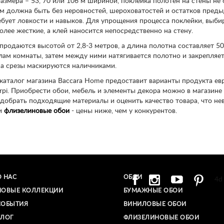
азмера – 53, 70 или 106 м шириной, поклейка полотен на стены не 
м должна быть без неровностей, шероховатостей и остатков преды
требует ловкости и навыков. Для упрощения процесса поклейки, выб
олее жесткие, а клей наносится непосредственно на стену.
родаются высотой от 2,8-3 метров, а длина полотна составляет 50
лам комнаты, затем между ними натягивается полотно и закрепляе
а срезы маскируются наличниками.
каталог магазина Вaccara Home предоставит варианты продукта евр
Sirpi. Приобрести обои, мебель и элементы декора можно в магазине н
добрать подходящие материалы и оценить качество товара, что нев
 и
флизелиновые обои
- цены ниже, чем у конкурентов.
О НАС
ОБОИ
4d
НОВЫЕ КОЛЛЕКЦИИ
БУМАЖНЫЕ ОБОИ
СОБЫТИЯ
ВИНИЛОВЫЕ ОБОИ​
БЛОГ
ФЛИЗЕЛИНОВЫЕ ОБОИ