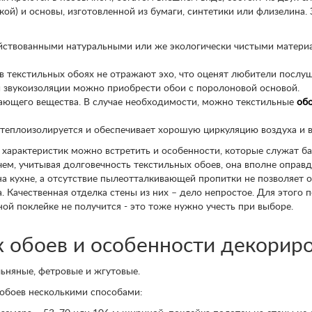
ой) и основы, изготовленной из бумаги, синтетики или флизелина. 
ействованными натуральными или же экологически чистыми матери
 текстильных обоях не отражают эхо, что оценят любители послу
 звукоизоляции можно приобрести обои с поролоновой основой.
ающего вещества. В случае необходимости, можно текстильные
обо
теплоизолируется и обеспечивает хорошую циркуляцию воздуха и 
характеристик можно встретить и особенности, которые служат б
чем, учитывая долговечность текстильных обоев, она вполне оправд
 и на кухне, а отсутствие пылеотталкивающей пропитки не позволяет
а. Качественная отделка стены из них – дело непростое. Для этого
ой поклейке не получится - это тоже нужно учесть при выборе.
 обоев и особенности декориро
ьняные, фетровые и жгутовые.
обоев несколькими способами: