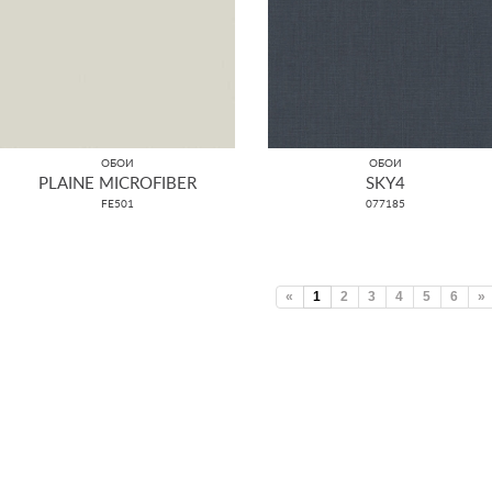
ОБОИ
ОБОИ
PLAINE MICROFIBER
SKY4
FE501
077185
«
1
2
3
4
5
6
»