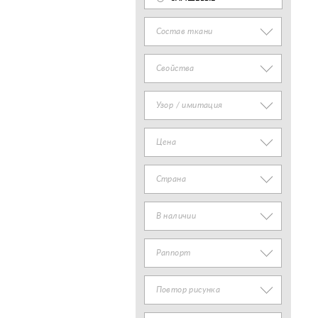
Состав ткани
Свойства
Узор / имитация
Цена
Страна
В наличии
Раппорт
Повтор рисунка