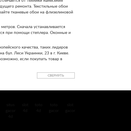
отличается от техники нанесения
дущего ремонта. Текстильные обои
ирайте тканевые обои на флизелиновой
 метров. Сначала устанавливается
тся при помощи степлера. Оконные и
опейского качества, таких лидеров
а бул. Леси Украинки, 23 в г. Киеве.
озможно, если покупать товар в
СВЕРНУТЬ
situs
slot
toto
toto
slot
gacor
4d
4d
gacor
gacor
4d