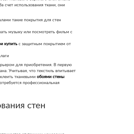
За счет использования ткани, они
алами такие покрытия для стен
шать музыку или посмотреть фильм с
и купить
с защитным покрытием от
влаги
арьером для приобретения. В первую
ана. Учитывая, что текстиль впитывает
 оклеить тканевыми
обоями стены
 потребуется профессиональная
вания стен