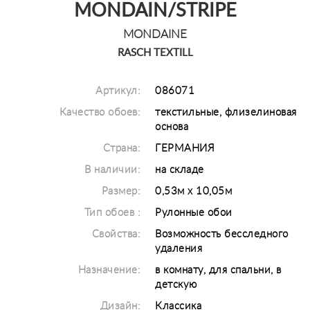
MONDAIN/STRIPE
MONDAINE
RASCH TEXTILL
Артикул:
086071
Качество обоев:
текстильные, флизелиновая
основа
Страна:
ГЕРМАНИЯ
В наличии:
на складе
Размер:
0,53м х 10,05м
Тип обоев :
Рулонные обои
Свойства:
Возможность бесследного
удаления
Назначение:
в комнату, для спальни, в
детскую
Дизайн:
Классика