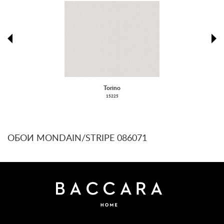
prev
ne
Torino
15225
ОБОИ MONDAIN/STRIPE 086071