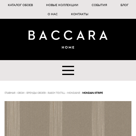
КАТАЛОГ ОБОЕВ
НОВЫЕ КОЛЛЕКЦИИ
СОБЫТИЯ
БЛОГ
О НАС
КОНТАКТЫ
ГЛАВНАЯ
-
ОБОИ
-
БРЕНДЫ ОБОЕВ
-
RASCH TEXTILL
-
MONDAINE
-
MONDAIN/STRIPE