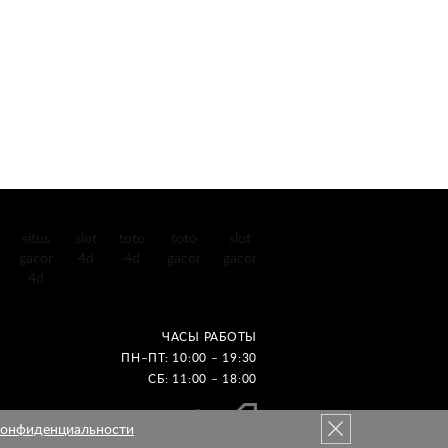
situs
slot
toto
toto
slot
gacor
4d
4d
gacor
gacor
4d
ЧАСЫ РАБОТЫ
ПН–ПТ: 10:00 – 19:30
СБ: 11:00 – 18:00
Создание сайтов
конфиденциальности