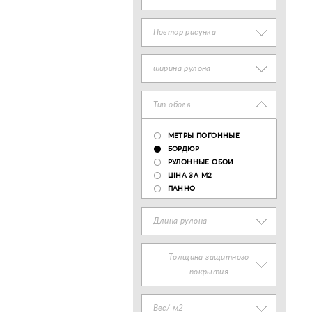
Повтор рисунка
ширина рулона
Тип обоев
МЕТРЫ ПОГОННЫЕ
БОРДЮР
РУЛОННЫЕ ОБОИ
ЦІНА ЗА М2
ПАННО
Длина рулона
Толщина защитного
покрытия
Вес/ м2