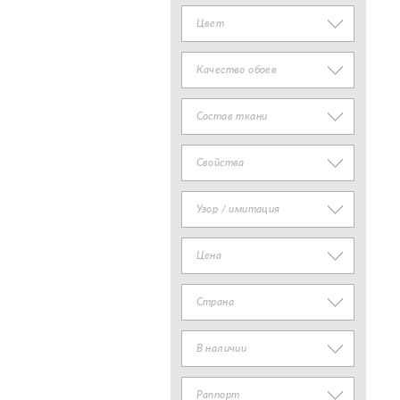
Цвет
Качество обоев
Состав ткани
Свойства
Узор / имитация
Цена
Страна
В наличии
Раппорт