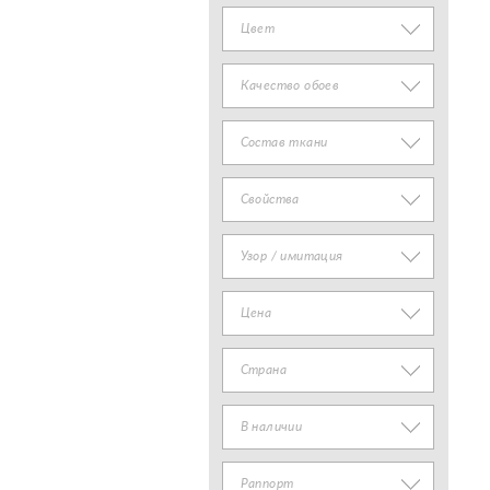
Цвет
Качество обоев
Состав ткани
Свойства
Узор / имитация
Цена
Страна
В наличии
Раппорт