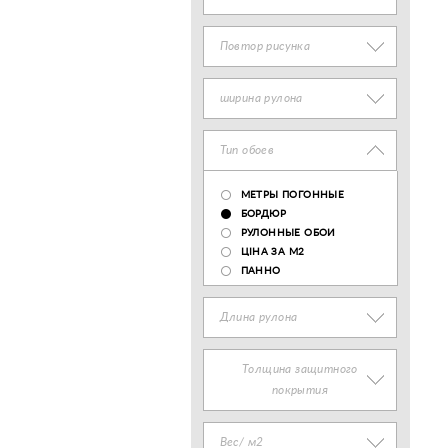
Повтор рисунка
ширина рулона
Тип обоев
МЕТРЫ ПОГОННЫЕ
БОРДЮР
РУЛОННЫЕ ОБОИ
ЦІНА ЗА М2
ПАННО
Длина рулона
Толщина защитного
покрытия
Вес/ м2