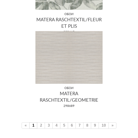
ОБОИ
MATERA RASCHTEXTIL/FLEUR
ET PLIS
298665
ОБОИ
MATERA
RASCHTEXTIL/GEOMETRIE
298689
«
1
2
3
4
5
6
7
8
9
10
»