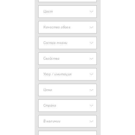
Цвет
Качество обоев
Состав ткани
Свойства
Узор / имитация
Цена
Страна
В наличии