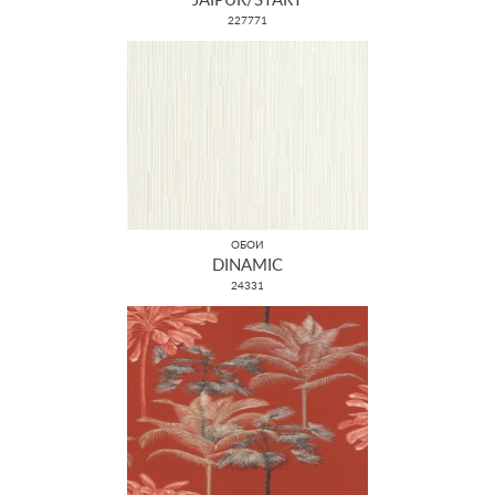
JAIPUR/START
227771
ОБОИ
DINAMIC
24331