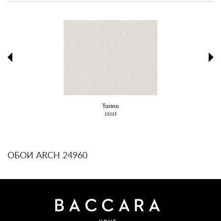
prev
ne
Torino
15225
ОБОИ ARCH 24960