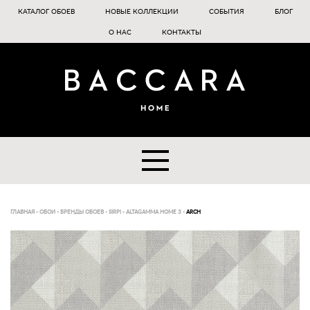
КАТАЛОГ ОБОЕВ
НОВЫЕ КОЛЛЕКЦИИ
СОБЫТИЯ
БЛОГ
О НАС
КОНТАКТЫ
ГЛАВНАЯ
-
ОБОИ
-
БРЕНДЫ ОБОЕВ
-
SIRPI
-
ALTAGAMMA HOME 3
-
ARCH