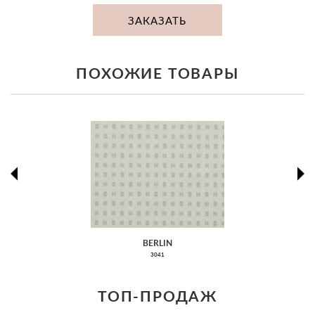
ЗАКАЗАТЬ
ПОХОЖИЕ ТОВАРЫ
prev
ne
BERLIN
3041
ТОП-ПРОДАЖ