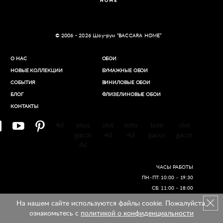
© 2006 - 2026 Шоу-рум “BACCARA HOME”
О НАС
ОБОИ
НОВЫЕ КОЛЛЕКЦИИ
БУМАЖНЫЕ ОБОИ
СОБЫТИЯ
ВИНИЛОВЫЕ ОБОИ​
БЛОГ
ФЛИЗЕЛИНОВЫЕ ОБОИ
КОНТАКТЫ
4d
situs
slot
toto
toto
slot
gacor
4d
4d
gacor
gacor
4d
ЧАСЫ РАБОТЫ
ПН–ПТ: 10:00 – 19:30
СБ: 11:00 – 18:00
На нашем сайте используются файлы cookie. Пожалуйста,
Создание сайтов
ознакомьтесь с
политикой о конфиденциальности