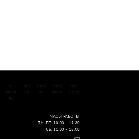
situs
slot
toto
toto
slot
gacor
4d
4d
gacor
gacor
4d
ЧАСЫ РАБОТЫ
ПН–ПТ: 10:00 – 19:30
СБ: 11:00 – 18:00