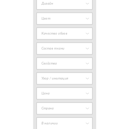
Дизайн
Цвет
Качество обоев
Состав ткани
Свойства
Узор / имитация
Цена
Страна
В наличии