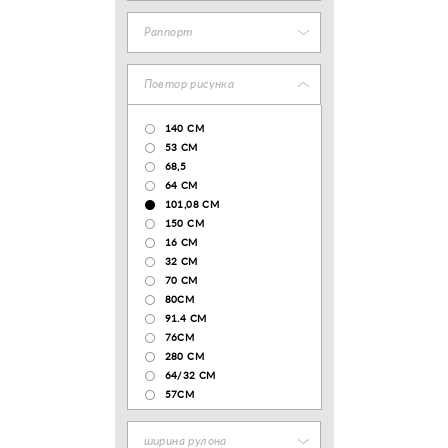
Раппорт
Повтор рисунка
140 CM
53 СМ
68,5
64 СМ
101,08 CM
150 CM
16 СМ
32 СМ
70 CM
80СМ
91.4 СМ
76СМ
280 СМ
64/32 СМ
57СМ
ширина рулона