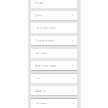
Дизайн
Цвет
Качество обоев
Состав ткани
Свойства
Узор / имитация
Цена
Страна
В наличии