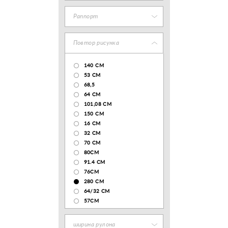
Раппорт
Повтор рисунка
140 CM
53 СМ
68,5
64 СМ
101,08 CM
150 CM
16 СМ
32 СМ
70 CM
80СМ
91.4 СМ
76СМ
280 СМ
64/32 СМ
57СМ
ширина рулона