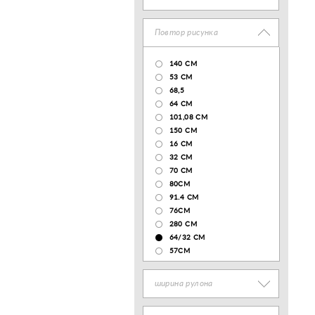
Повтор рисунка
140 CM
53 СМ
68,5
64 СМ
101,08 CM
150 CM
16 СМ
32 СМ
70 CM
80СМ
91.4 СМ
76СМ
280 СМ
64/32 СМ
57СМ
ширина рулона