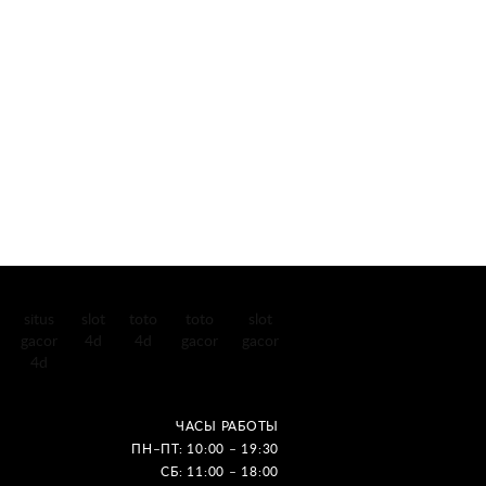
situs
slot
toto
toto
slot
gacor
4d
4d
gacor
gacor
4d
ЧАСЫ РАБОТЫ
ПН–ПТ: 10:00 – 19:30
СБ: 11:00 – 18:00