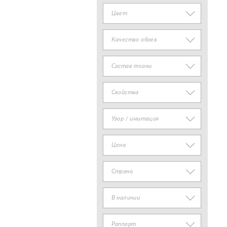
Цвет
Качество обоев
Состав ткани
Свойства
Узор / имитация
Цена
Страна
В наличии
Раппорт