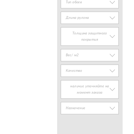
Тип обоев
Длина рулона
Толщина защитного
покрытия
Вес/ м2
Качество
наличие уточняйте на
момент заказа
Назначение