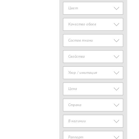
Цвет
Качество обоев
Состав ткани
Свойства
Узор / имитация
Цена
Страна
В наличии
Раппорт