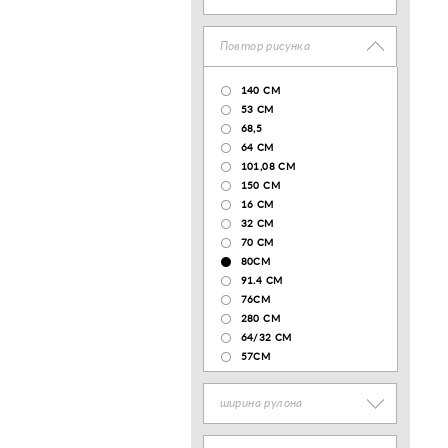
Повтор рисунка
140 CM
53 СМ
68,5
64 СМ
101,08 CM
150 CM
16 СМ
32 СМ
70 CM
80СМ
91.4 СМ
76СМ
280 СМ
64/32 СМ
57СМ
ширина рулона