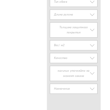
Тип обоев
Длина рулона
Толщина защитного
покрытия
Вес/ м2
Качество
наличие уточняйте на
момент заказа
Назначение