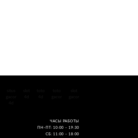
situs
slot
toto
toto
slot
gacor
4d
4d
gacor
gacor
4d
ЧАСЫ РАБОТЫ
ПН–ПТ: 10:00 – 19:30
СБ: 11:00 – 18:00