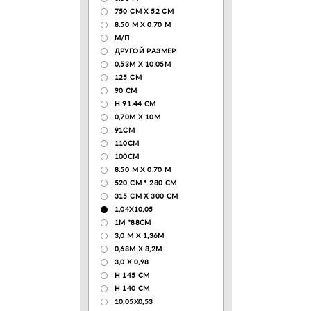
750 CM X 52 CM
8.50 М X 0.70 М
М/П
ДРУГОЙ РАЗМЕР
0,53М Х 10,05М
125 CM
90 СМ
H 91.44 CM
0,70М Х 10М
91СМ
110CM
100CM
8.50 M X 0.70 M
520 СМ * 280 СМ
315 CM X 300 CM
1,04X10,05
1М *88СМ
3,0 М Х 1,36М
0,68М Х 8,2М
3,0 Х 0,98
H 145 CM
H 140 CM
10,05Х0,53