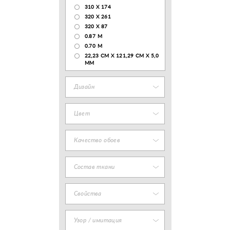
310 X 174
320 X 261
320 X 87
0.87 M
0.70 M
22,23 CM X 121,29 CM X 5,0
MM
Дизайн
Цвет
Качество обоев
Состав ткани
Свойства
Узор / имитация