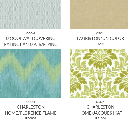
ОБОИ
ОБОИ
MOOOI WALLCOVERING
LAURISTON/UNICOLOR
EXTINCT ANIMALS/FLYING
IT208
CORAL FISH
MO2101
ОБОИ
ОБОИ
CHARLESTON
CHARLESTON
HOME/FLORENCE FLAME
HOME/JACQUES IKAT
JB50902
JB51000