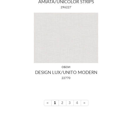
AMIATA/UNICOLOR STRIPS
296227
ОБОИ
DESIGN LUX/UNITO MODERN
22770
«
1
2
3
4
»