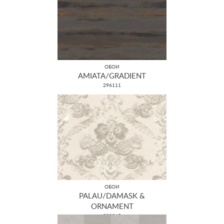
ОБОИ
AMIATA/GRADIENT
296111
ОБОИ
PALAU/DAMASK &
ORNAMENT
228945