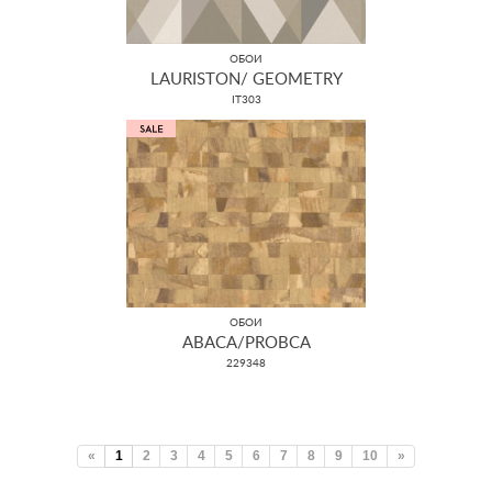
ОБОИ
LAURISTON/ GEOMETRY
IT303
ОБОИ
ABACA/PROBCA
229348
«
1
2
3
4
5
6
7
8
9
10
»