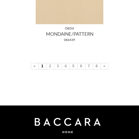
ОБОИ
MONDAINE/PATTERN
086439
«
1
2
3
4
5
6
7
8
»