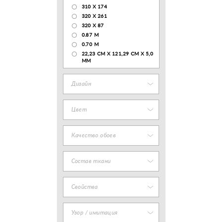
310 X 174
320 X 261
320 X 87
0.87 M
0.70 M
22,23 CM X 121,29 CM X 5,0
MM
Дизайн
Цвет
Качество обоев
Состав ткани
Свойства
Узор / имитация