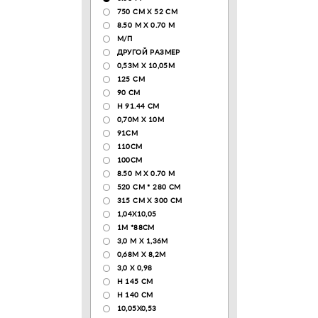
750 CM X 52 CM
8.50 М X 0.70 М
М/П
ДРУГОЙ РАЗМЕР
0,53М Х 10,05М
125 CM
90 СМ
H 91.44 CM
0,70М Х 10М
91СМ
110CM
100CM
8.50 M X 0.70 M
520 СМ * 280 СМ
315 CM X 300 CM
1,04X10,05
1М *88СМ
3,0 М Х 1,36М
0,68М Х 8,2М
3,0 Х 0,98
H 145 CM
H 140 CM
10,05Х0,53