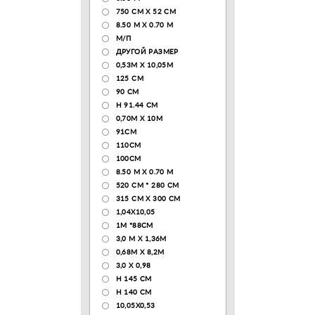
750 CM X 52 CM
8.50 М X 0.70 М
М/П
ДРУГОЙ РАЗМЕР
0,53М Х 10,05М
125 CM
90 СМ
H 91.44 CM
0,70М Х 10М
91СМ
110CM
100CM
8.50 M X 0.70 M
520 СМ * 280 СМ
315 CM X 300 CM
1,04X10,05
1М *88СМ
3,0 М Х 1,36М
0,68М Х 8,2М
3,0 Х 0,98
H 145 CM
H 140 CM
10,05Х0,53