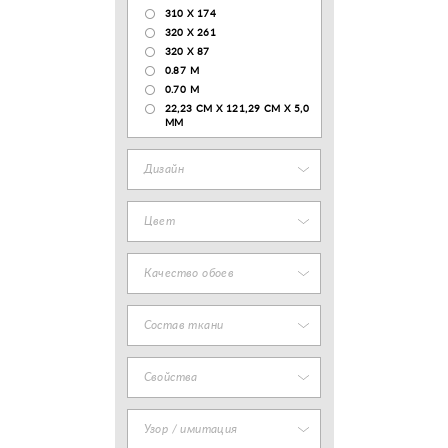
310 X 174
320 X 261
320 X 87
0.87 M
0.70 M
22,23 CM X 121,29 CM X 5,0
MM
Дизайн
Цвет
Качество обоев
Состав ткани
Свойства
Узор / имитация