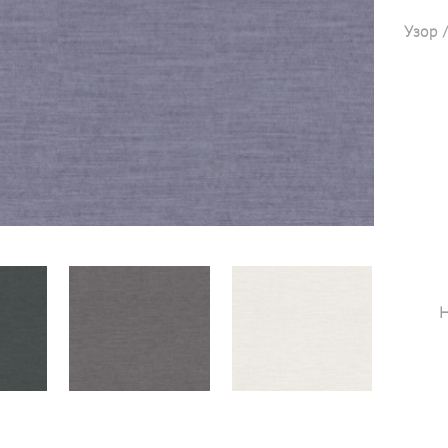
Узор 
Н