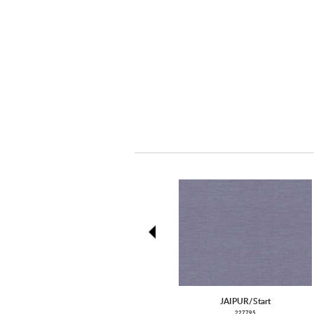
prev
JAIPUR/Start
227795