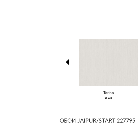
prev
Torino
15225
ОБОИ JAIPUR/START 227795