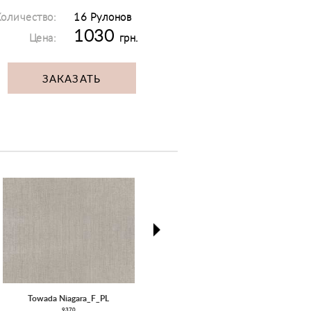
оличество:
16 Рулонов
1030
Цена:
грн.
ЗАКАЗАТЬ
next
Towada Niagara_F_PL
Pantheon
9370
9240