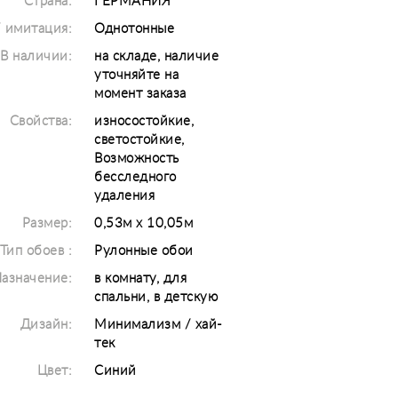
Страна:
ГЕРМАНИЯ
/ имитация:
Однотонные
В наличии:
на складе, наличие
уточняйте на
момент заказа
Свойства:
износостойкие,
светостойкие,
Возможность
бесследного
удаления
Размер:
0,53м х 10,05м
Тип обоев :
Рулонные обои
азначение:
в комнату, для
спальни, в детскую
Дизайн:
Минимализм / хай-
тек
Цвет:
Синий