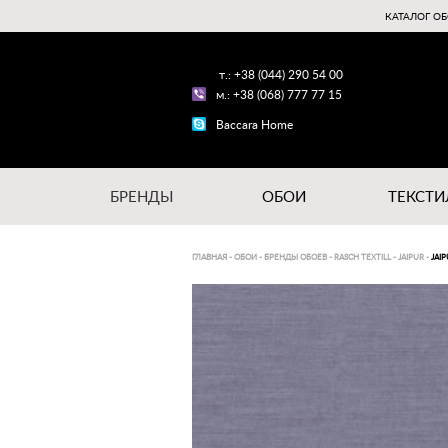
КАТАЛОГ ОБ
т.: +38 (044) 290 54 00
м.: +38 (068) 777 77 15
Baccara Home
БРЕНДЫ
ОБОИ
ТЕКСТИ
ГЛАВНАЯ
-
ОБОИ
-
БРЕНДЫ ОБОЕВ
-
RASCH TEXTILL
-
JAIPUR
-
JAI