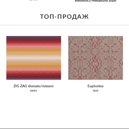
elements1/Metallized plain
ТОП-ПРОДАЖ
ZIG ZAG sfumato/missoni
Euphorbia
20091
5829