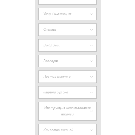
Узор / имитация
Страна
В наличии
Раппорт
Повтор рисунка
ширина рулона
Инструкция использования
тканей
Качество тканей