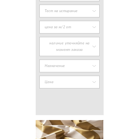
Тест на истирание
цена за м/2 от
наличие уточняйте на
момент заказа
Назначение
Цена