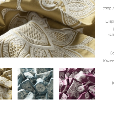
Узор 
шири
исп
Со
Качес
К