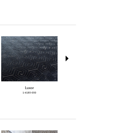
next
Luxor
Vivida
1-4185-050
7170-27