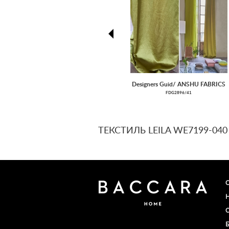
prev
Designers Guid/ ANSHU FABRICS
FDG2896/41
ТЕКСТИЛЬ LEILA WE7199-040