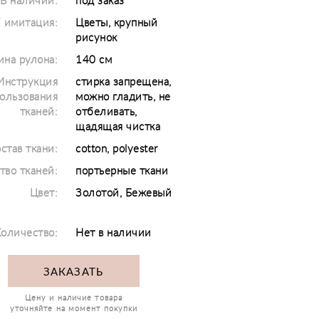
В наличии:
под заказ
/ имитация:
Цветы, крупный
рисунок
на рулона:
140 см
Инструкция
стирка запрещена,
ользования
можно гладить, не
тканей:
отбеливать,
щадящая чистка
став ткани:
cotton, polyester
тво тканей:
портьерные ткани
Цвет:
Золотой, Бежевый
оличество:
Нет в наличии
ЗАКАЗАТЬ
Цену и наличие товара
уточняйте на момент покупки