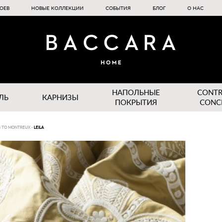
ОЕВ
НОВЫЕ КОЛЛЕКЦИИ
СОБЫТИЯ
БЛОГ
О НАС
НАПОЛЬНЫЕ
CONT
ЛЬ
КАРНИЗЫ
ПОКРЫТИЯ
CONC
G TO MONTREUX
-
LEILA