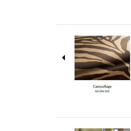
prev
Camouflage
CA1386-020