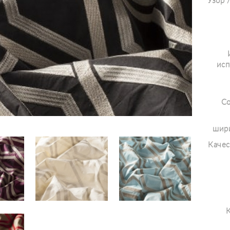
Узор 
исп
Со
шири
Качес
К