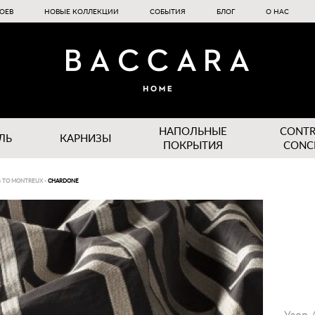
ОЕВ
НОВЫЕ КОЛЛЕКЦИИ
СОБЫТИЯ
БЛОГ
О НАС
НАПОЛЬНЫЕ
CONT
ЛЬ
КАРНИЗЫ
ПОКРЫТИЯ
CONC
G TO MONTREUX
-
CHARDONE