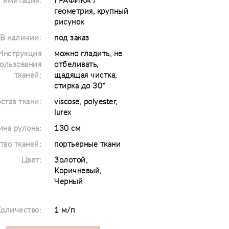
/ имитация:
ГРАФИКА /
геометрия, крупный
рисунок
В наличии:
под заказ
Инструкция
можно гладить, не
ользования
отбеливать,
тканей:
щадящая чистка,
стирка до 30*
став ткани:
viscose, polyester,
lurex
на рулона:
130 см
тво тканей:
портьерные ткани
Цвет:
Золотой,
Коричневый,
Черный
оличество:
1 м/п