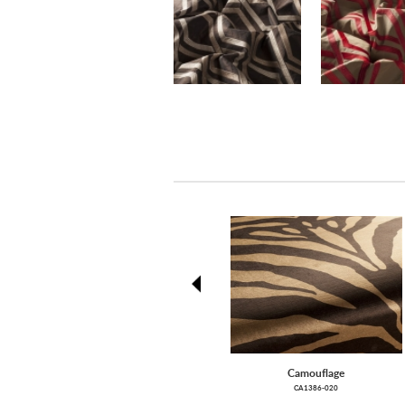
prev
Camouflage
CA1386-020