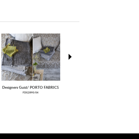
next
Designers Guid/ PORTO FABRICS
Designers Guid/ PALME
FDG2890/04
CCDG0896
BOTANIQUE