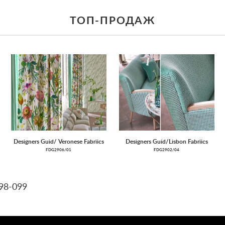
ТОП-ПРОДАЖ
Designers Guid/ Veronese Fabriics
Designers Guid/Lisbon Fabriics
FDG2906/01
FDG2902/04
8-099