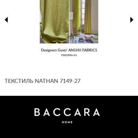
prev
ne
Designers Guid/ ANSHU FABRICS
FDG2896/41
ТЕКСТИЛЬ NATHAN 7149-27