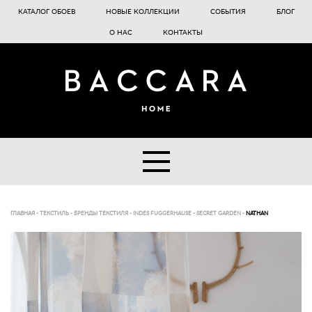
КАТАЛОГ ОБОЕВ
НОВЫЕ КОЛЛЕКЦИИ
СОБЫТИЯ
БЛОГ
О НАС
КОНТАКТЫ
ГЛАВНАЯ
-
ТЕКСТИЛЬ
-
БРЕНДЫ ТЕКСТИЛЯ
-
INDES FUGGERHAUSE
-
SECRET GARDEN
-
NATHAN