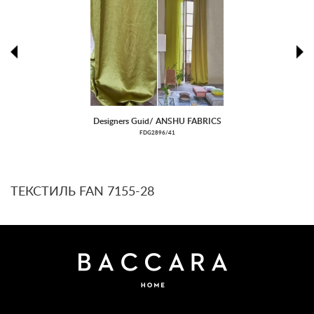
prev
ne
Designers Guid/ ANSHU FABRICS
FDG2896/41
ТЕКСТИЛЬ FAN 7155-28