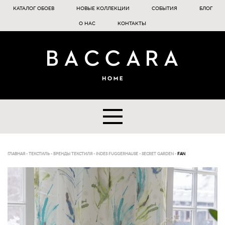
КАТАЛОГ ОБОЕВ
НОВЫЕ КОЛЛЕКЦИИ
СОБЫТИЯ
БЛОГ
О НАС
КОНТАКТЫ
ГЛАВНАЯ
-
ТЕКСТИЛЬ
-
БРЕНДЫ ТЕКСТИЛЯ
-
INDES FUGGERHAUSE
-
SECRET GARDEN
-
FAN