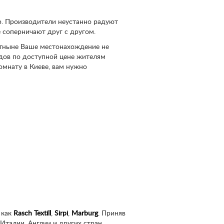
ир. Производители неустанно радуют
 соперничают друг с другом.
 Отныне Ваше местонахождение не
ндов по доступной цене жителям
омнату в Киеве, вам нужно
 как
Rasch Textill
,
Sirpi
,
Marburg
. Приняв
Италии, Англии и других стран.