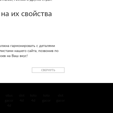
на их свойства
должна гармонировать с деталями
алистами нашего сайта, позвонив по
оев на Ваш вкус!
СВЕРНУТЬ
situs
slot
toto
toto
slot
gacor
4d
4d
gacor
gacor
4d