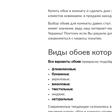
Купить обои в комнату и сделать дом 
клиентов новинками, в продаже наход
Выбор обоев для комнаты давно стал 
имеет значение, ведь наш интернет-м
Украины! Поэтому если Вы решили доб
ознакомиться с нюансы покупки.
Виды обоев котор
Все варианты обоев
прекрасно подойду
флизелиновые
;
бумажные
;
акриловые;
виниловые
;
текстильные
;
жидкие;
натуральные
.
Современные тенденции склонились в 
решение купить обои в комнату заглян