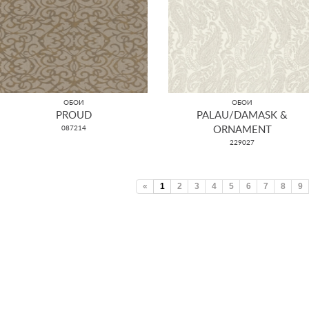
ОБОИ
ОБОИ
PROUD
PALAU/DAMASK &
087214
ORNAMENT
229027
«
1
2
3
4
5
6
7
8
9