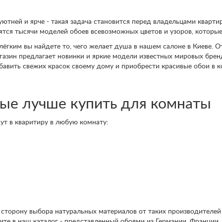
уютней и ярче - такая задача становится перед владельцами кварт
ятся тысячи моделей обоев всевозможных цветов и узоров, которые
лёгким вы найдете то, чего желает душа в нашем салоне в Киеве.
агазин предлагает новинки и яркие модели известных мировых бре
авить свежих красок своему дому и приобрести красивые обои в к
ые лучше купить для комнаты
т в кваритиру в любую комнату:
сторону выбора натуральных материалов от таких производителей
ите в наш каталог - представленный обоями из Германии, Франции, 