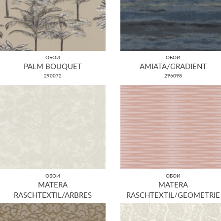
ОБОИ
ОБОИ
PALM BOUQUET
AMIATA/GRADIENT
290072
296098
ОБОИ
ОБОИ
MATERA
MATERA
RASCHTEXTIL/ARBRES
RASCHTEXTIL/GEOMETRIE
298801
298702