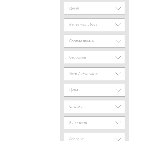
Цвет
Качество обоев
Состав ткани
Свойства
Узор / имитация
Цена
Страна
В наличии
Раппорт