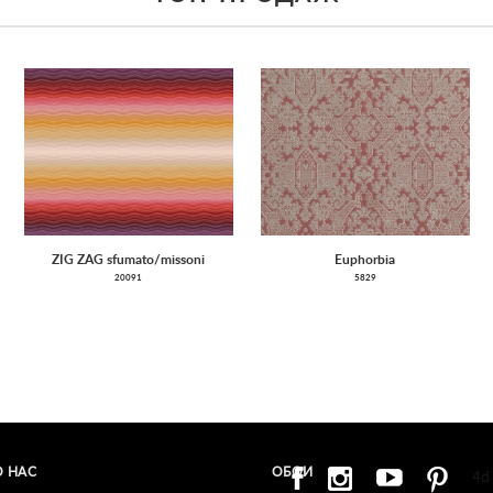
ZIG ZAG sfumato/missoni
Euphorbia
20091
5829
О НАС
ОБОИ
4d