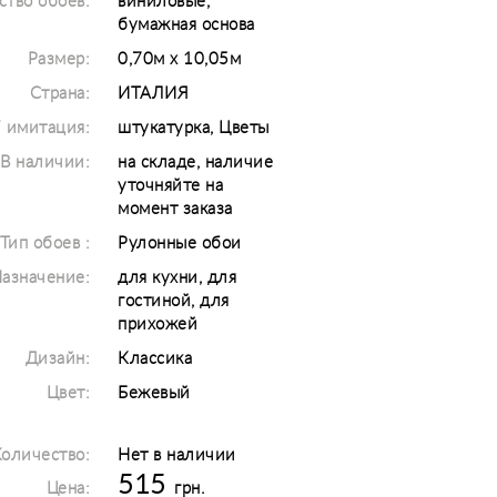
ство обоев:
виниловые,
бумажная основа
Размер:
0,70м х 10,05м
Страна:
ИТАЛИЯ
/ имитация:
штукатурка, Цветы
В наличии:
на складе, наличие
уточняйте на
момент заказа
Тип обоев :
Рулонные обои
азначение:
для кухни, для
гостиной, для
прихожей
Дизайн:
Классика
Цвет:
Бежевый
оличество:
Нет в наличии
515
Цена:
грн.