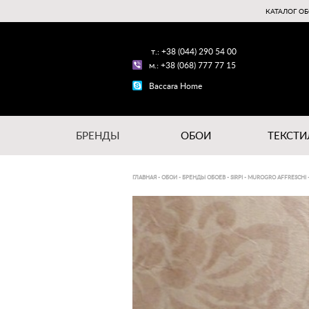
КАТАЛОГ ОБ
т.: +38 (044) 290 54 00
м.: +38 (068) 777 77 15
Baccara Home
БРЕНДЫ
ОБОИ
ТЕКСТИ
ГЛАВНАЯ
-
ОБОИ
-
БРЕНДЫ ОБОЕВ
-
SIRPI
-
MUROGRO AFFRESCHI