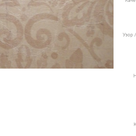
Каче
Узор 
Н
К