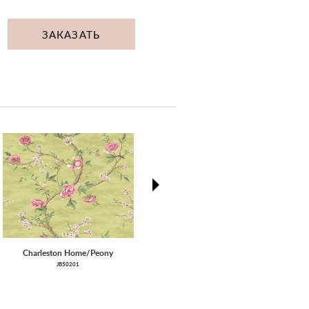
ЗАКАЗАТЬ
next
Charleston Home/Peony
Pure Linen 3
JB50201
051826-051796-051833