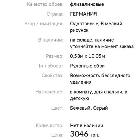
Качество обоев:
флизелиновые
Страна:
ГЕРМАНИЯ
Узор / имитация:
Однотонные, В мелкий
рисунок
В наличии:
на складе, наличие
уточняйте на момент заказа
Размер:
0,53м х 10,05м
Тип обоев :
Рулонные обои
Свойства:
Возможность бесследного
удаления
Назначение:
в комнату, для спальни, в
детскую
Цвет:
Бежевый, Серый
Количество:
Нет в наличии
3046
Цена:
грн.