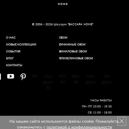
© 2006 - 2026 Шоу-рум “BACCARA HOME”
О НАС
ОБОИ
НОВЫЕ КОЛЛЕКЦИИ
БУМАЖНЫЕ ОБОИ
СОБЫТИЯ
ВИНИЛОВЫЕ ОБОИ​
БЛОГ
ФЛИЗЕЛИНОВЫЕ ОБОИ
КОНТАКТЫ
4d
situs
slot
toto
toto
slot
gacor
4d
4d
gacor
gacor
4d
ЧАСЫ РАБОТЫ
ПН–ПТ: 10:00 – 19:30
СБ: 11:00 – 18:00
На нашем сайте используются файлы cookie. Пожалуйста,
Создание сайтов
ознакомьтесь с
политикой о конфиденциальности