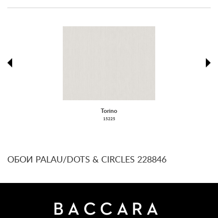
prev
ne
Torino
15225
ОБОИ PALAU/DOTS & CIRCLES 228846