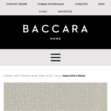
КАТАЛОГ ОБОЕВ
НОВЫЕ КОЛЛЕКЦИИ
СОБЫТИЯ
БЛОГ
О НАС
КОНТАКТЫ
ГЛАВНАЯ
-
ОБОИ
-
БРЕНДЫ ОБОЕВ
-
RASCH TEXTILL
-
PALAU
-
PALAU/DOTS & CIRCLES