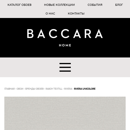
КАТАЛОГ ОБОЕВ
НОВЫЕ КОЛЛЕКЦИИ
СОБЫТИЯ
БЛОГ
О НАС
КОНТАКТЫ
ГЛАВНАЯ
-
ОБОИ
-
БРЕНДЫ ОБОЕВ
-
RASCH TEXTILL
-
RIVERA
-
RIVERA UNICOLORE