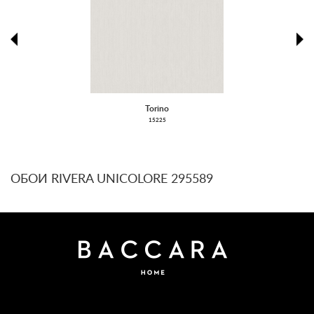
prev
ne
Torino
15225
ОБОИ RIVERA UNICOLORE 295589