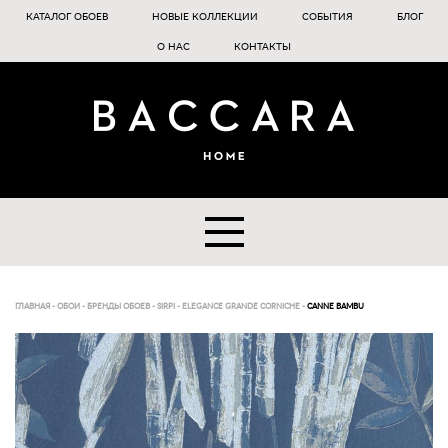
КАТАЛОГ ОБОЕВ
НОВЫЕ КОЛЛЕКЦИИ
СОБЫТИЯ
БЛОГ
О НАС
КОНТАКТЫ
ГЛАВНАЯ
-
ОБОИ
-
БРЕНДЫ ОБОЕВ
-
SIRPI
-
ELEGANCE GRANDE CORNICHE
-
CANNE BAMBU