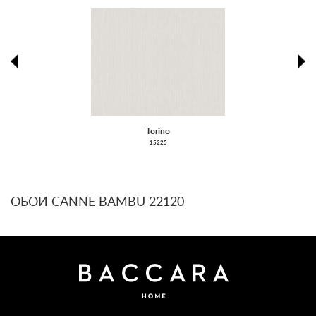
prev
ne
Torino
15225
ОБОИ CANNE BAMBU 22120