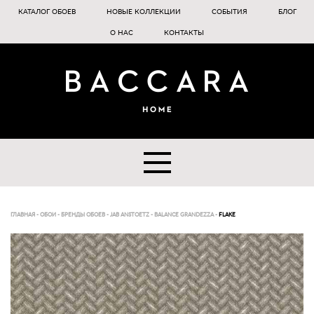
КАТАЛОГ ОБОЕВ
НОВЫЕ КОЛЛЕКЦИИ
СОБЫТИЯ
БЛОГ
О НАС
КОНТАКТЫ
ГЛАВНАЯ
-
ОБОИ
-
БРЕНДЫ ОБОЕВ
-
JAB ANSTOETZ
-
BALANCE GRANDEZZA
-
FLAKE