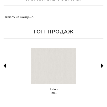
Ничего не найдено.
ТОП-ПРОДАЖ
prev
ne
prev
ne
Torino
15225