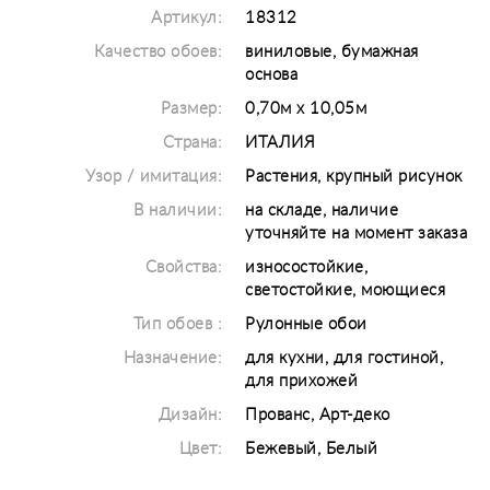
Артикул:
18312
Качество обоев:
виниловые, бумажная
основа
Размер:
0,70м х 10,05м
Страна:
ИТАЛИЯ
Узор / имитация:
Растения, крупный рисунок
В наличии:
на складе, наличие
уточняйте на момент заказа
Свойства:
износостойкие,
светостойкие, моющиеся
Тип обоев :
Рулонные обои
Назначение:
для кухни, для гостиной,
для прихожей
Дизайн:
Прованс, Арт-деко
Цвет:
Бежевый, Белый