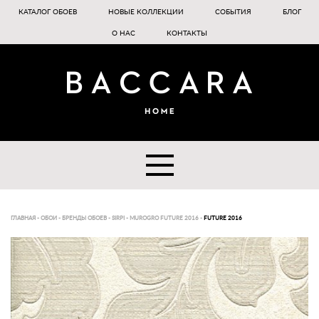
КАТАЛОГ ОБОЕВ
НОВЫЕ КОЛЛЕКЦИИ
СОБЫТИЯ
БЛОГ
О НАС
КОНТАКТЫ
ГЛАВНАЯ
-
ОБОИ
-
БРЕНДЫ ОБОЕВ
-
SIRPI
-
MUROGRO FUTURE 2016
-
FUTURE 2016