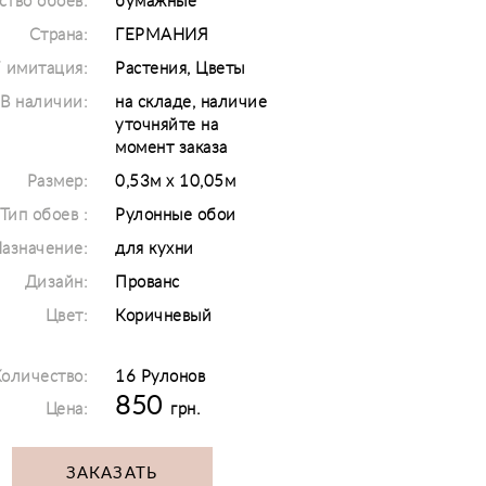
ство обоев:
бумажные
Страна:
ГЕРМАНИЯ
/ имитация:
Растения, Цветы
В наличии:
на складе, наличие
уточняйте на
момент заказа
Размер:
0,53м х 10,05м
Тип обоев :
Рулонные обои
азначение:
для кухни
Дизайн:
Прованс
Цвет:
Коричневый
оличество:
16 Рулонов
850
Цена:
грн.
ЗАКАЗАТЬ