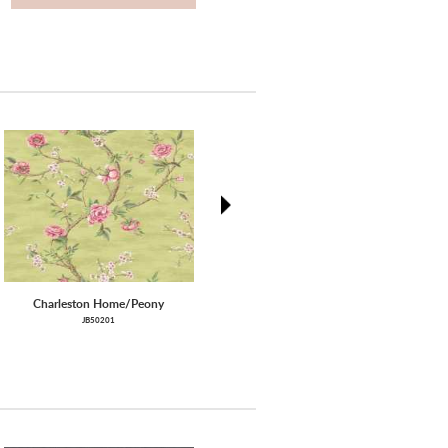
next
Charleston Home/Peony
Pure Linen 3
JB50201
051826-051796-051833