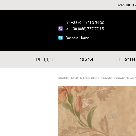
КАТАЛОГ ОБ
т.: +38 (044) 290 54 00
м.: +38 (068) 777 77 15
Baccara Home
БРЕНДЫ
ОБОИ
ТЕКСТИ
ГЛАВНАЯ
-
ОБОИ
-
БРЕНДЫ ОБОЕВ
-
PARAVOX
-
PARAVOX "GRACE"