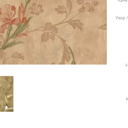
Каче
Узор 
Н
К