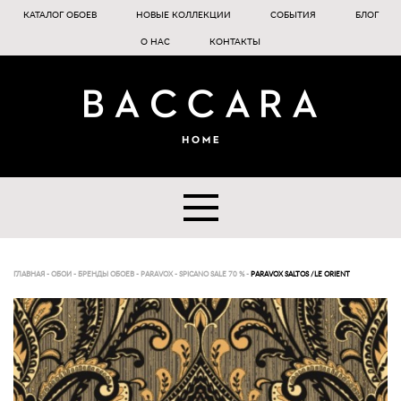
КАТАЛОГ ОБОЕВ
НОВЫЕ КОЛЛЕКЦИИ
СОБЫТИЯ
БЛОГ
О НАС
КОНТАКТЫ
ГЛАВНАЯ
-
ОБОИ
-
БРЕНДЫ ОБОЕВ
-
PARAVOX
-
SPICANO SALE 70 %
-
PARAVOX SALTOS /LE ORIENT