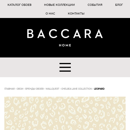
КАТАЛОГ ОБОЕВ
НОВЫЕ КОЛЛЕКЦИИ
СОБЫТИЯ
БЛОГ
О НАС
КОНТАКТЫ
ГЛАВНАЯ
-
ОБОИ
-
БРЕНДЫ ОБОЕВ
-
WALLQUEST
-
CHELSEA LANE COLLECTION
-
LEOPARD