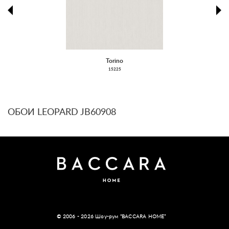
prev
ne
Torino
15225
ОБОИ LEOPARD JB60908
© 2006 - 2026 Шоу-рум “BACCARA HOME”