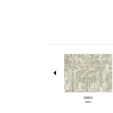
prev
20821
20821