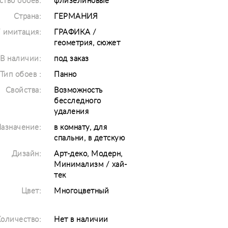
ство обоев:
флизелиновые
Страна:
ГЕРМАНИЯ
/ имитация:
ГРАФИКА /
геометрия, сюжет
В наличии:
под заказ
Тип обоев :
Панно
Свойства:
Возможность
бесследного
удаления
азначение:
в комнату, для
спальни, в детскую
Дизайн:
Арт-деко, Модерн,
Минимализм / хай-
тек
Цвет:
Многоцветный
оличество:
Нет в наличии