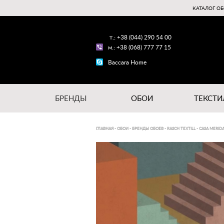
КАТАЛОГ ОБ
т.: +38 (044) 290 54 00
м.: +38 (068) 777 77 15
Baccara Home
БРЕНДЫ
ОБОИ
ТЕКСТИ
ГЛАВНАЯ
-
ОБОИ
-
БРЕНДЫ ОБОЕВ
-
RASCH TEXTILL
-
CASA MERID