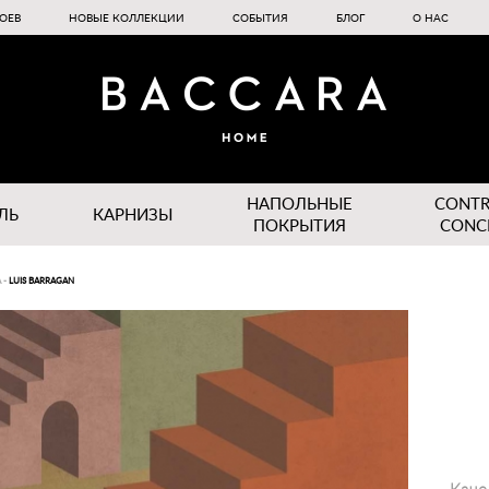
ОЕВ
НОВЫЕ КОЛЛЕКЦИИ
СОБЫТИЯ
БЛОГ
О НАС
НАПОЛЬНЫЕ
CONT
ЛЬ
КАРНИЗЫ
ПОКРЫТИЯ
CONC
A
-
LUIS BARRAGAN