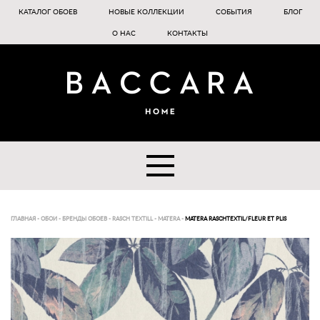
КАТАЛОГ ОБОЕВ
НОВЫЕ КОЛЛЕКЦИИ
СОБЫТИЯ
БЛОГ
О НАС
КОНТАКТЫ
ГЛАВНАЯ
-
ОБОИ
-
БРЕНДЫ ОБОЕВ
-
RASCH TEXTILL
-
MATERA
-
MATERA RASCHTEXTIL/FLEUR ET PLIS