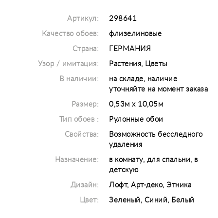
Артикул:
298641
Качество обоев:
флизелиновые
Страна:
ГЕРМАНИЯ
Узор / имитация:
Растения, Цветы
В наличии:
на складе, наличие
уточняйте на момент заказа
Размер:
0,53м х 10,05м
Тип обоев :
Рулонные обои
Свойства:
Возможность бесследного
удаления
Назначение:
в комнату, для спальни, в
детскую
Дизайн:
Лофт, Арт-деко, Этника
Цвет:
Зеленый, Синий, Белый