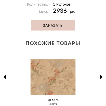
Количество:
1 Рулонов
2936
Цена:
грн.
ЗАКАЗАТЬ
ПОХОЖИЕ ТОВАРЫ
prev
ne
SR 1874
SR 1874