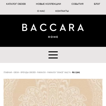
КАТАЛОГ ОБОЕВ
НОВЫЕ КОЛЛЕКЦИИ
СОБЫТИЯ
БЛОГ
О НАС
КОНТАКТЫ
ГЛАВНАЯ
-
ОБОИ
-
БРЕНДЫ ОБОЕВ
-
PARAVOX
-
PARAVOX "GRACE" SALE %
-
RU 1241