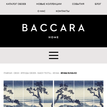
КАТАЛОГ ОБОЕВ
НОВЫЕ КОЛЛЕКЦИИ
СОБЫТИЯ
БЛОГ
О НАС
КОНТАКТЫ
ГЛАВНАЯ
-
ОБОИ
-
БРЕНДЫ ОБОЕВ
-
RASCH TEXTILL
-
SENSAI
-
SENSAI/SUWA-KO