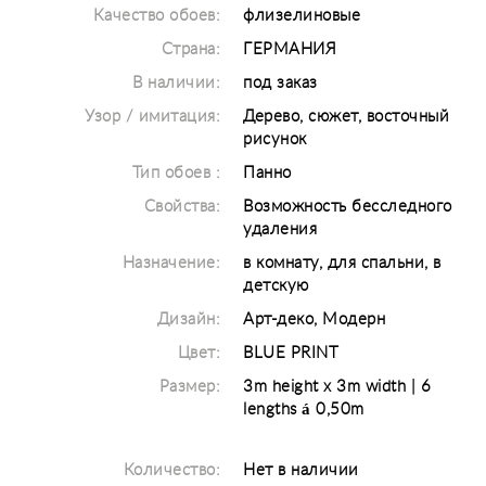
Качество обоев:
флизелиновые
Страна:
ГЕРМАНИЯ
В наличии:
под заказ
Узор / имитация:
Дерево, сюжет, восточный
рисунок
Тип обоев :
Панно
Свойства:
Возможность бесследного
удаления
Назначение:
в комнату, для спальни, в
детскую
Дизайн:
Арт-деко, Модерн
Цвет:
BLUE PRINT
Размер:
3m height x 3m width | 6
lengths á 0,50m
Количество:
Нет в наличии