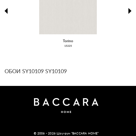
prev
ne
Torino
15225
ОБОИ SY10109 SY10109
© 2006 - 2026 Шоу-рум “BACCARA HOME”