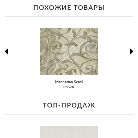
ПОХОЖИЕ ТОВАРЫ
prev
ne
Manhattan Scroll
NY91700
ТОП-ПРОДАЖ