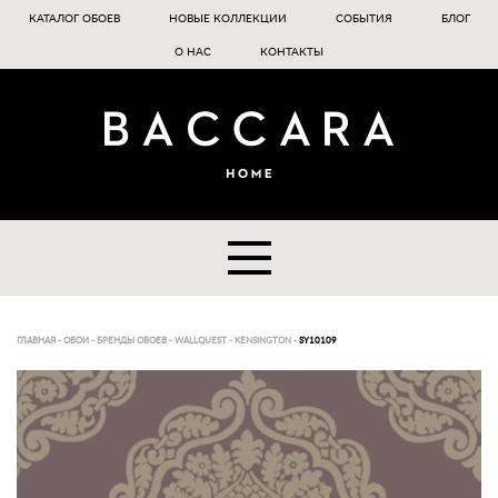
КАТАЛОГ ОБОЕВ
НОВЫЕ КОЛЛЕКЦИИ
СОБЫТИЯ
БЛОГ
О НАС
КОНТАКТЫ
ГЛАВНАЯ
-
ОБОИ
-
БРЕНДЫ ОБОЕВ
-
WALLQUEST
-
KENSINGTON
-
SY10109