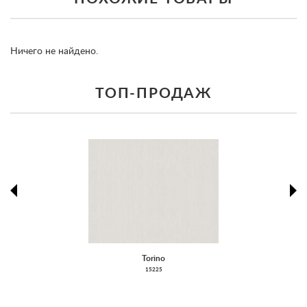
Ничего не найдено.
ТОП-ПРОДАЖ
prev
ne
prev
ne
Torino
15225