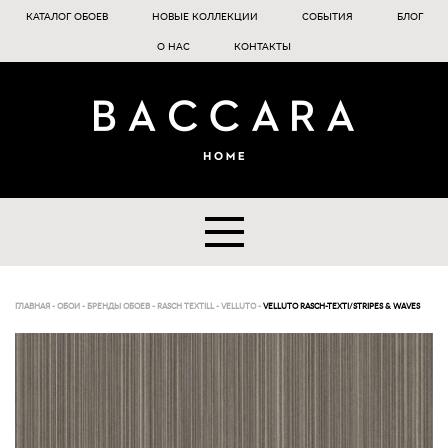
КАТАЛОГ ОБОЕВ
НОВЫЕ КОЛЛЕКЦИИ
СОБЫТИЯ
БЛОГ
О НАС
КОНТАКТЫ
ГЛАВНАЯ
-
ОБОИ
-
БРЕНДЫ ОБОЕВ
-
RASCH TEXTILL
-
VELLUTO
-
VELLUTO RASCH-TEXTI/STRIPES & WAVES