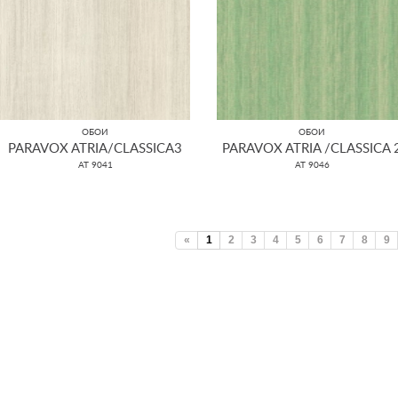
ОБОИ
ОБОИ
PARAVOX ATRIA/CLASSICA3
PARAVOX ATRIA /CLASSICA 
AT 9041
AT 9046
«
1
2
3
4
5
6
7
8
9