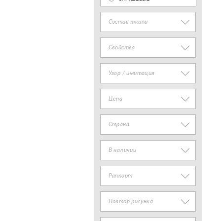
Состав ткани
Свойства
Узор / имитация
Цена
Страна
В наличии
Раппорт
Повтор рисунка