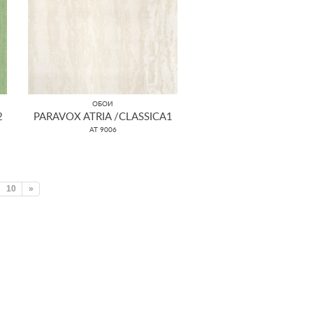
ОБОИ
2
PARAVOX ATRIA /CLASSICA1
AT 9006
10
»