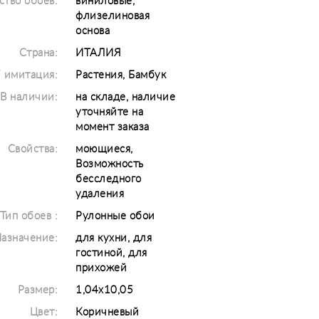
ство обоев:
виниловые,
флизелиновая
основа
Страна:
ИТАЛИЯ
/ имитация:
Растения, Бамбук
В наличии:
на складе, наличие
уточняйте на
момент заказа
Свойства:
моющиеся,
Возможность
бесследного
удаления
Тип обоев :
Рулонные обои
азначение:
для кухни, для
гостиной, для
прихожей
Размер:
1,04x10,05
Цвет:
Коричневый