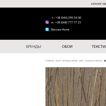
КАТАЛОГ ОБ
т.: +38 (044) 290 54 00
м.: +38 (068) 777 77 15
Baccara Home
БРЕНДЫ
ОБОИ
ТЕКСТИ
ГЛАВНАЯ
-
ОБОИ
-
БРЕНДЫ ОБОЕВ
-
SIRPI
-
MURALTO FASHION
-
3