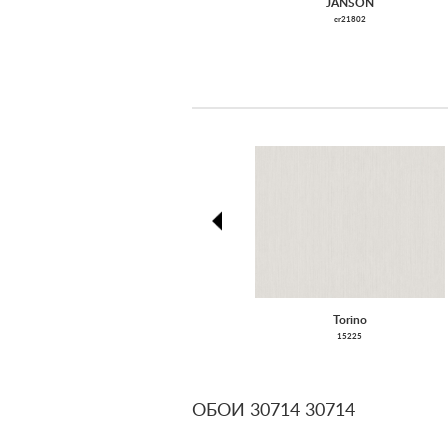
JANSON
cr21802
prev
Torino
15225
ОБОИ 30714 30714