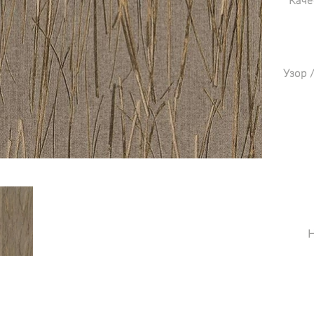
Каче
Узор 
Н