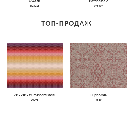
JACOB
Raffinesse 2
cr20215
076607
ТОП-ПРОДАЖ
ZIG ZAG sfumato/missoni
Euphorbia
20091
5829