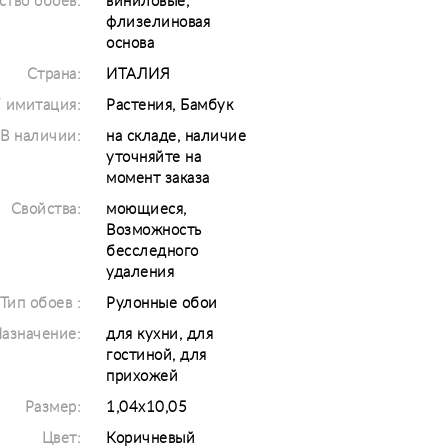
ство обоев:
виниловые,
флизелиновая
основа
Страна:
ИТАЛИЯ
/ имитация:
Растения, Бамбук
В наличии:
на складе, наличие
уточняйте на
момент заказа
Свойства:
моющиеся,
Возможность
бесследного
удаления
Тип обоев :
Рулонные обои
азначение:
для кухни, для
гостиной, для
прихожей
Размер:
1,04x10,05
Цвет:
Коричневый