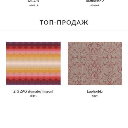
JACOB
Raffinesse 2
cr20215
076607
ТОП-ПРОДАЖ
ZIG ZAG sfumato/missoni
Euphorbia
20091
5829