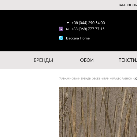
КАТАЛОГ ОБ
т.: +38 (044) 290 54 00
м.: +38 (068) 777 77 15
Baccara Home
БРЕНДЫ
ОБОИ
ТЕКСТИ
ГЛАВНАЯ
-
ОБОИ
-
БРЕНДЫ ОБОЕВ
-
SIRPI
-
MURALTO FASHION
-
3