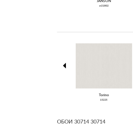
JANSON
cr21802
prev
Torino
15225
ОБОИ 30714 30714