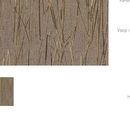
Каче
Узор 
Н