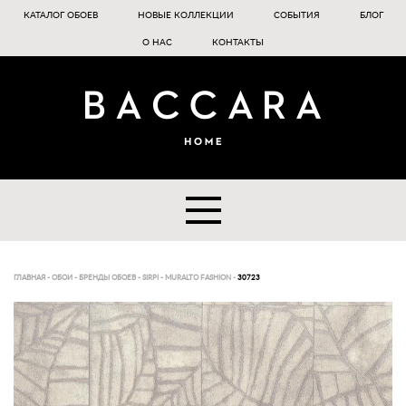
КАТАЛОГ ОБОЕВ
НОВЫЕ КОЛЛЕКЦИИ
СОБЫТИЯ
БЛОГ
О НАС
КОНТАКТЫ
ГЛАВНАЯ
-
ОБОИ
-
БРЕНДЫ ОБОЕВ
-
SIRPI
-
MURALTO FASHION
-
30723