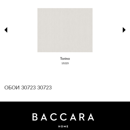
prev
ne
Torino
15225
ОБОИ 30723 30723