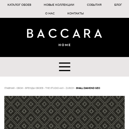
КАТАЛОГ ОБОЕВ
НОВЫЕ КОЛЛЕКЦИИ
СОБЫТИЯ
БЛОГ
О НАС
КОНТАКТЫ
ГЛАВНАЯ
-
ОБОИ
-
БРЕНДЫ ОБОЕВ
-
THE STUDIO 465
-
ZURICH
-
SMALL DIAMOND GEO