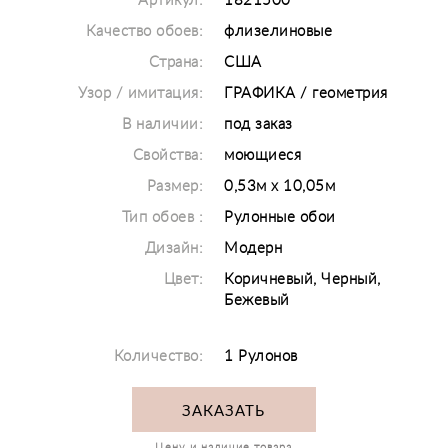
Артикул:
1821500
Качество обоев:
флизелиновые
Страна:
США
Узор / имитация:
ГРАФИКА / геометрия
В наличии:
под заказ
Свойства:
моющиеся
Размер:
0,53м х 10,05м
Тип обоев :
Рулонные обои
Дизайн:
Модерн
Цвет:
Коричневый, Черный,
Бежевый
Количество:
1 Рулонов
ЗАКАЗАТЬ
Цену и наличие товара