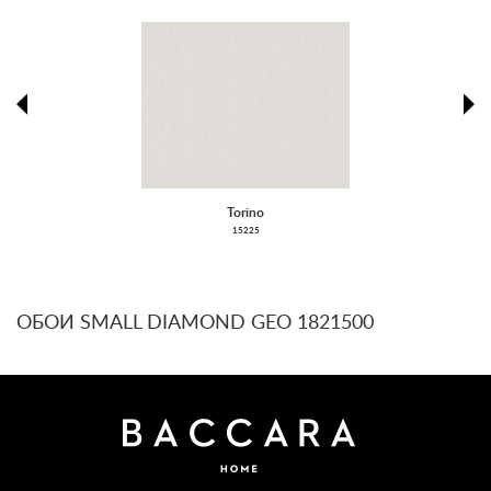
prev
ne
Torino
15225
ОБОИ SMALL DIAMOND GEO 1821500