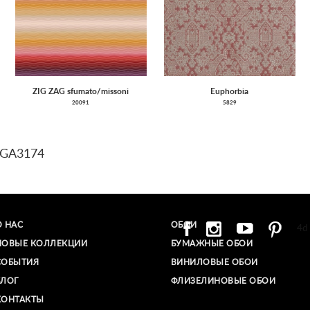
ZIG ZAG sfumato/missoni
Euphorbia
20091
5829
EGA3174
О НАС
ОБОИ
4d
НОВЫЕ КОЛЛЕКЦИИ
БУМАЖНЫЕ ОБОИ
СОБЫТИЯ
ВИНИЛОВЫЕ ОБОИ​
БЛОГ
ФЛИЗЕЛИНОВЫЕ ОБОИ
КОНТАКТЫ