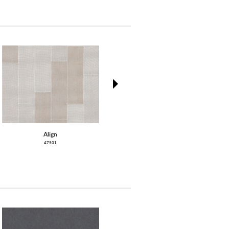
next
Align
Diagonal
47501
46603