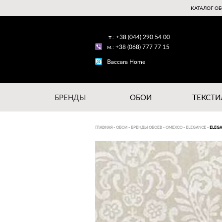
КАТАЛОГ ОБ
т.: +38 (044) 290 54 00
м.: +38 (068) 777 77 15
Baccara Home
БРЕНДЫ
ОБОИ
ТЕКСТИ
ГЛАВНАЯ
-
ОБОИ
-
БРЕНДЫ ОБОЕВ
-
OMEXCO
-
ELEGANCE
-
ELEGA