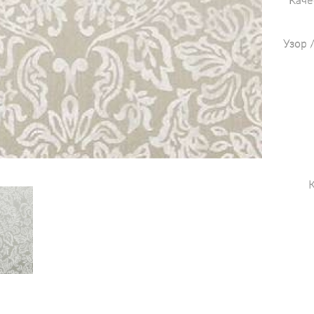
Каче
Узор 
К