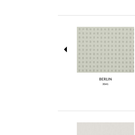
prev
BERLIN
3041