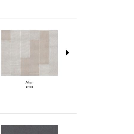
next
Align
Diagonal
47501
46603