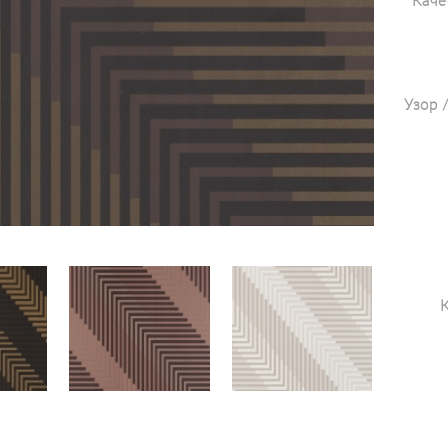
Каче
Узор 
К