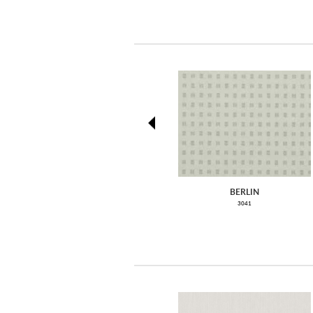
prev
BERLIN
3041