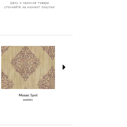
Цену и наличие товара
уточняйте на момент покупки
next
Mosaic Spot
Allover Medallion
db60601
SF61502