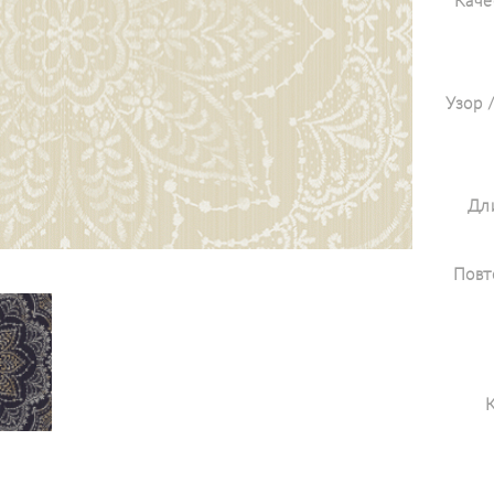
Каче
Узор 
Дли
Повт
К