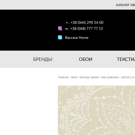
КАТАЛОГ ОБ
т.: +38 (044) 290 54 00
м.: +38 (068) 777 77 15
Baccara Home
БРЕНДЫ
ОБОИ
ТЕКСТИ
ГЛАВНАЯ
-
ОБОИ
-
БРЕНДЫ ОБОЕВ
-
CARL ROBINSON
-
EDITION 10