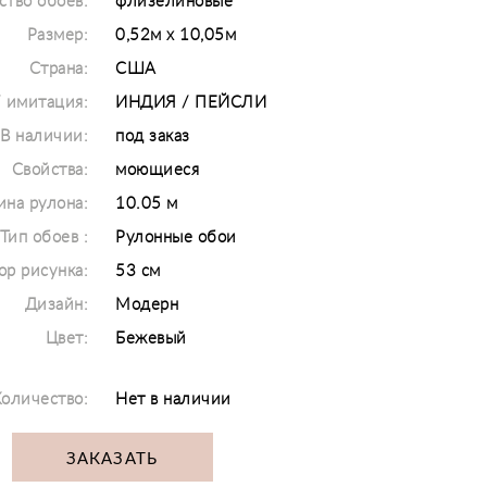
ство обоев:
флизелиновые
Размер:
0,52м х 10,05м
Страна:
США
/ имитация:
ИНДИЯ / ПЕЙСЛИ
В наличии:
под заказ
Свойства:
моющиеся
на рулона:
10.05 м
Тип обоев :
Рулонные обои
ор рисунка:
53 см
Дизайн:
Модерн
Цвет:
Бежевый
оличество:
Нет в наличии
ЗАКАЗАТЬ