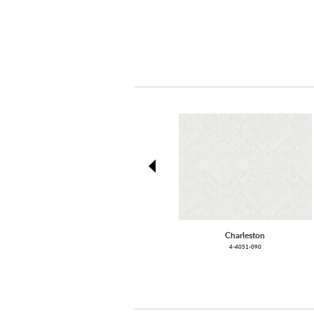
prev
Charleston
4-4051-090