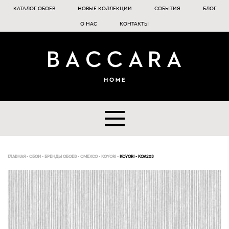
КАТАЛОГ ОБОЕВ
НОВЫЕ КОЛЛЕКЦИИ
СОБЫТИЯ
БЛОГ
О НАС
КОНТАКТЫ
ГЛАВНАЯ
-
ОБОИ
-
БРЕНДЫ ОБОЕВ
-
OMEXCO
-
KOYORI
-
KOYORI - KOA203