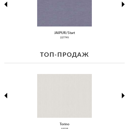
prev
ne
JAIPUR/Start
227795
ТОП-ПРОДАЖ
prev
ne
Torino