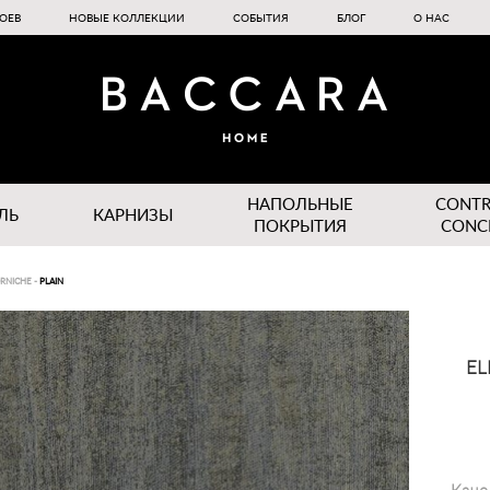
ОЕВ
НОВЫЕ КОЛЛЕКЦИИ
СОБЫТИЯ
БЛОГ
О НАС
НАПОЛЬНЫЕ
CONT
ЛЬ
КАРНИЗЫ
ПОКРЫТИЯ
CONC
RNICHE
-
PLAIN
EL