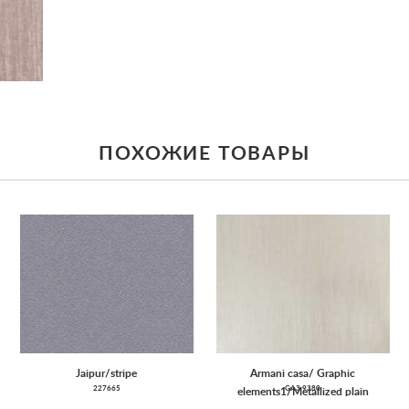
ПОХОЖИЕ ТОВАРЫ
Jaipur/stripe
Armani casa/ Graphic
227665
GA3 9380
elements1/Metallized plain