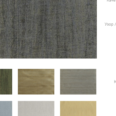
Каче
Узор 
К