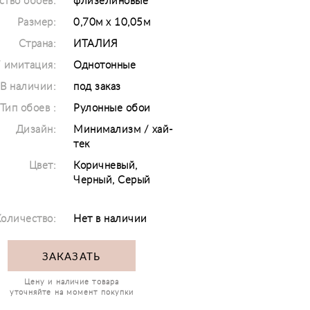
ство обоев:
флизелиновые
Размер:
0,70м х 10,05м
Страна:
ИТАЛИЯ
/ имитация:
Однотонные
В наличии:
под заказ
Тип обоев :
Рулонные обои
Дизайн:
Минимализм / хай-
тек
Цвет:
Коричневый,
Черный, Серый
оличество:
Нет в наличии
ЗАКАЗАТЬ
Цену и наличие товара
уточняйте на момент покупки