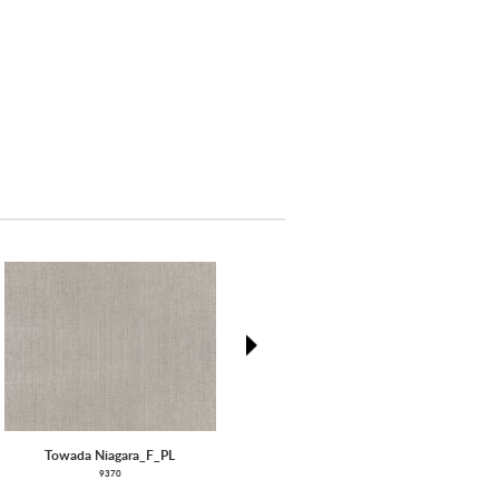
next
Towada Niagara_F_PL
Pantheon
9370
9240