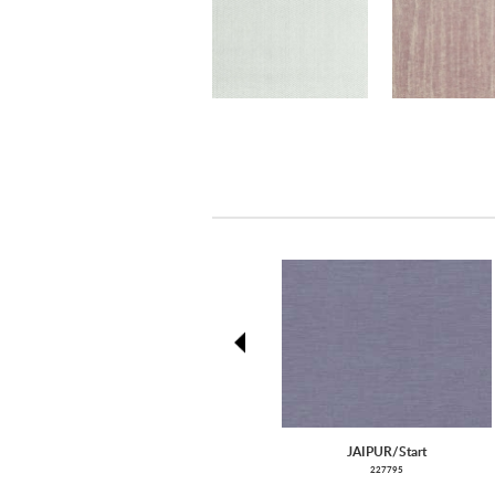
prev
JAIPUR/Start
227795